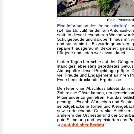
(Foto : 'Antonius
Eine Information des 'Antoniuskolleg' :
Vo
(14. bis 16. Juli) fanden am Antoniuskoll
statt. In dieser besonderen Woche wurde
Schulgebäude und darüber hinaus mit viel
und ausprobiert : Es wurde gebacken, g
repariert, ausgeräumt, dekoriert, gemalt,
Für jede und jeden war etwas dabei.
In den Tagen herrschte auf den Gängen e
ständiges, aber stets geordnetes Gewus
Atmosphäre dieser Projekttage prägte. D
viel Freude und Engagement an ihren Pr
Ende beeindruckende Ergebnisse.
Den feierlichen Abschluss bildete dann d
Zahlreiche Gäste kamen, um gemeinsam 
Miteinander zu genießen. Für das leibli
gesorgt : Es gab Würstchen und Salate
selbstgebackene Torten und Kleingebäck
sowie erfrischende Getränke. Auch vers
anderem der Orchester und der Schulband
gute Stimmung und begeisterten das Pub
ausführlicher Bericht