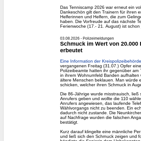
Das Tenniscamp 2026 war erneut ein voll
Dankeschön gilt den Trainern für ihren e
Helferinnen und Helfern, die zum Gelin
haben. Die Vorfreude auf das nächste Te
Ferienwoche (17.- 21. August) ist schon 
03.08.2026 - Polizeimeldungen
Schmuck im Wert von 20.000 
erbeutet
Eine Information der Kreispolizeibehörde
vergangenen Freitag (31.07.) Opfer eine
Polizeibeamte hatten ihr gegenüber am T
in ihrem Wohnumfeld Banden aufhalten 
ältere Menschen beklauen. Man würde ei
schicken, welcher ihren Schmuck in Au
Die 86-Jährige wurde misstrauisch, ließ
Anrufers geben und wollte die 110 wähle
Anrufers angewiesen, das laufende Tel
Wählvorgangs nicht zu beenden. Ein ech
dadurch nicht zustande. Die Neunkirchen
auf Nachfrage wurden die falschen Ang
bestätigt.
Kurz darauf klingelte eine männliche Pe
und ließ sich den Schmuck zeigen und fo