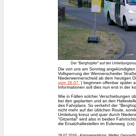
Der "Berghüpfer" auf der Umleitungsro
Die von uns am Sonntag angekündigten 
Vollsperrung der Wennerscheider Straße 
Niederwennerscheid ab dem heutigen D
vom 26.07.
) beginnen offenbar später a
Informationen soll dies nun erst in de
Wie in Fällen solcher Verschiebungen übli
bei den geplanten und an den Halteste
des Fahrplans. So verkehrt der "Berghüpf
nicht mehr auf der üblichen Route, sonde
Umleitung kreuz und quer durch Niederw
"Gitzental" wird also in beiden Fahrtrich
die Ersatzhaltestellen im Eulenweg. (cs)
28.07.2026 - Kreisverwaltung, Wetter, Gesundh