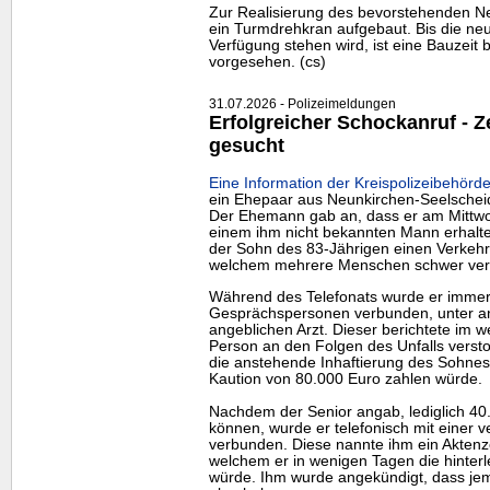
Zur Realisierung des bevorstehenden N
ein Turmdrehkran aufgebaut. Bis die neu
Verfügung stehen wird, ist eine Bauzeit 
vorgesehen. (cs)
31.07.2026 - Polizeimeldungen
Erfolgreicher Schockanruf -
gesucht
Eine Information der Kreispolizeibehörde
ein Ehepaar aus Neunkirchen-Seelschei
Der Ehemann gab an, dass er am Mittwo
einem ihm nicht bekannten Mann erhalte
der Sohn des 83-Jährigen einen Verkehrs
welchem mehrere Menschen schwer verl
Während des Telefonats wurde er immer
Gesprächspersonen verbunden, unter a
angeblichen Arzt. Dieser berichtete im w
Person an den Folgen des Unfalls verst
die anstehende Inhaftierung des Sohnes
Kaution von 80.000 Euro zahlen würde.
Nachdem der Senior angab, lediglich 40
können, wurde er telefonisch mit einer v
verbunden. Diese nannte ihm ein Aktenz
welchem er in wenigen Tagen die hinterl
würde. Ihm wurde angekündigt, dass j