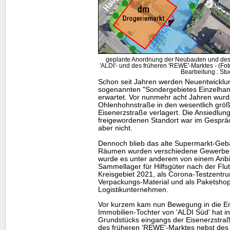
geplante Anordnung der Neubauten und des
'ALDI'- und des früheren 'REWE'-Marktes - (F
Bearbeitung : Stu
Schon seit Jahren werden Neuentwicklu
sogenannten "Sondergebietes Einzelhan
erwartet. Vor nunmehr acht Jahren wur
Ohlenhohnstraße in den wesentlich grö
Eisenerzstraße verlagert. Die Ansiedlu
freigewordenen Standort war im Gespräch
aber nicht.
Dennoch blieb das alte Supermarkt-Gebä
Räumen wurden verschiedene Gewerbebe
wurde es unter anderem von einem Anbie
Sammellager für Hilfsgüter nach der Flut
Kreisgebiet 2021, als Corona-Testzentr
Verpackungs-Material und als Paketshop
Logistikunternehmen.
Vor kurzem kam nun Bewegung in die Ent
Immobilien-Tochter von 'ALDI Süd' hat i
Grundstücks eingangs der Eisenerzstr
des früheren 'REWE'-Marktes nebst des