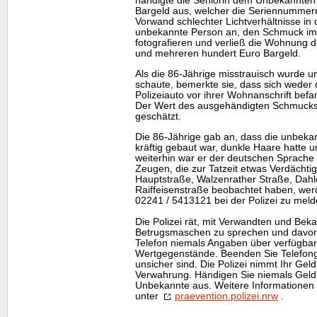
händigte die Seniorin dem Unbekannten 
Bargeld aus, welcher die Seriennummern
Vorwand schlechter Lichtverhältnisse i
unbekannte Person an, den Schmuck im 
fotografieren und verließ die Wohnung 
und mehreren hundert Euro Bargeld.
Als die 86-Jährige misstrauisch wurde u
schaute, bemerkte sie, dass sich weder
Polizeiauto vor ihrer Wohnanschrift befan
Der Wert des ausgehändigten Schmucks 
geschätzt.
Die 86-Jährige gab an, dass die unbeka
kräftig gebaut war, dunkle Haare hatte u
weiterhin war er der deutschen Sprache
Zeugen, die zur Tatzeit etwas Verdächti
Hauptstraße, Walzenrather Straße, Dahl
Raiffeisenstraße beobachtet haben, werd
02241 / 5413121 bei der Polizei zu meld
Die Polizei rät, mit Verwandten und Beka
Betrugsmaschen zu sprechen und davor
Telefon niemals Angaben über verfügba
Wertgegenstände. Beenden Sie Telefonge
unsicher sind. Die Polizei nimmt Ihr Gel
Verwahrung. Händigen Sie niemals Geld
Unbekannte aus. Weitere Informationen 
unter
praevention.polizei.nrw
.