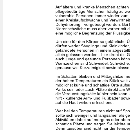
Auf ältere und kranke Menschen achten 
pflegebedürftige Menschen häufig zu wen
vulnerable Personen immer wieder zum 
einer Kreislaufschwäche und Verwirrthei
Dehydrierung - vorgebeugt werden. Bei
Nierenschwäche muss aber vorher mit d
eine mögliche Begrenzung der Flüssigkeit
Um eine für den Körper so gefährliche Ü
dürfen weder Säuglinge und Kleinkinder
gefährdete Personen in einem abgestell
allein gelassen werden - hier droht die 
auch junge und gesunde Personen können
Warnzeichen sind Schwindel, Schwäche,
genauso wie Kurzatmigkeit sowie blasse
Im Schatten bleiben und Mittagshitze 
der hohen Temperaturen ein Stück weit 
möglichst kühle und schattige Orte auf
Parks sein oder auch Plätze direkt am 
die Verdunstungskälte kühler sein kann
hilft - kühlende Arm- und Fußbäder sow
auf die Haut wirken erfrischend.
Wer bei den Temperaturen nicht auf Spor
sollte sich weniger und langsamer als 
Aktivitäten dabei auf morgens oder aben
schattige Plätze und tragen Sie leichte u
Denn tagsüber sind nicht nur die Tempe