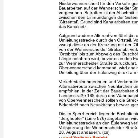
Niederwennerscheid für den Verkehr ges
Bauarbeiten auf der Wennerscheider Stra
vorgesehen. Betroffen ist der Abschnitt 
zwischen den Einmündungen der Seitens
'Gitzental'. Grund sind Kanalarbeiten z
das Kanalnetz.
Aufgrund anderer Alternativen führt die 
Umleitungsstrecke durch den Ortsteil.
zweigt diese an der Kreuzung mit der 'O
von der Wennerscheider Straße ab, verlä
'Ortsbitze' bis zum Abzweig des 'Buschöh
Länge befahren wird, bevor es in den E
zur Wennerscheider Straße zurückführt.
Oberwennerscheid kommend, wird analog 
Umleitung über der Eulenweg direkt am 
Verkehrsteilnehmerinnen und Verkehrstei
Alternativroute zwischen Neunkirchen un
empfohlen, in der Zeit der Bauarbeiten 
Landesstraße 189 durch das Wahnbacht
von Oberwennerscheid sollten die Stre
Birkenfeld nach Neunkirchen bevorzuge
Die im Sperrbereich liegende Bushalteste
"Berghüpfer" (Linie 576) angefahren wird
Umleitungsstrecke an den Eulenweg verl
Vollsperrung der Wennerscheider Straße
28. August andauern. (cs)
ausführlicher Bericht