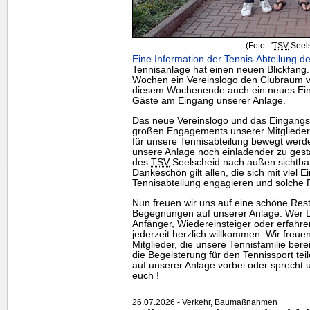
(Foto : '
TSV
Seels
Eine Information der Tennis-Abteilung de
Tennisanlage hat einen neuen Blickfang
Wochen ein Vereinslogo den Clubraum ve
diesem Wochenende auch ein neues Eing
Gäste am Eingang unserer Anlage.
Das neue Vereinslogo und das Eingangss
großen Engagements unserer Mitgliede
für unsere Tennisabteilung bewegt werde
unsere Anlage noch einladender zu gesta
des
TSV
Seelscheid nach außen sichtbar 
Dankeschön gilt allen, die sich mit viel E
Tennisabteilung engagieren und solche 
Nun freuen wir uns auf eine schöne Rests
Begegnungen auf unserer Anlage. Wer Lu
Anfänger, Wiedereinsteiger oder erfahrene
jederzeit herzlich willkommen. Wir freu
Mitglieder, die unsere Tennisfamilie be
die Begeisterung für den Tennissport te
auf unserer Anlage vorbei oder sprecht u
euch !
26.07.2026 - Verkehr, Baumaßnahmen