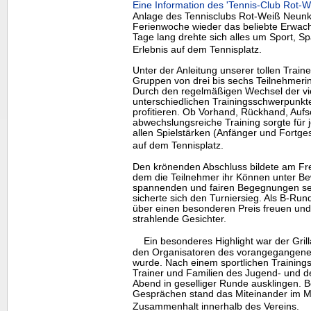
Eine Information des 'Tennis-Club Rot
Anlage des Tennisclubs Rot-Weiß Neunki
Ferienwoche wieder das beliebte Erwac
Tage lang drehte sich alles um Sport,
Erlebnis auf dem Tennisplatz.
Unter der Anleitung unserer tollen Traine
Gruppen von drei bis sechs Teilnehmerin
Durch den regelmäßigen Wechsel der vie
unterschiedlichen Trainingsschwerpunkte
profitieren. Ob Vorhand, Rückhand, Aufsc
abwechslungsreiche Training sorgte für 
allen Spielstärken (Anfänger und Fortge
auf dem Tennisplatz.
Den krönenden Abschluss bildete am Freit
dem die Teilnehmer ihr Können unter Bew
spannenden und fairen Begegnungen set
sicherte sich den Turniersieg. Als B-Run
über einen besonderen Preis freuen und 
strahlende Gesichter.
Ein besonderes
Highlight
war der Gril
den Organisatoren des vorangegangene
wurde. Nach einem sportlichen Trainingst
Trainer und Familien des Jugend- und
Abend in geselliger Runde ausklingen. B
Gesprächen stand das Miteinander im Mi
Zusammenhalt innerhalb des Vereins.