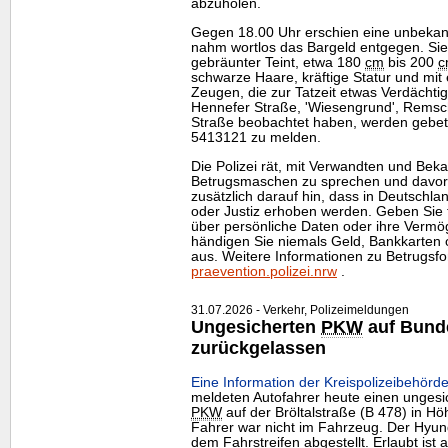
abzuholen.
Gegen 18.00 Uhr erschien eine unbeka
nahm wortlos das Bargeld entgegen. Sie 
gebräunter Teint, etwa 180
cm
bis 200
c
schwarze Haare, kräftige Statur und mit
Zeugen, die zur Tatzeit etwas Verdächti
Hennefer Straße, 'Wiesengrund', Remsc
Straße beobachtet haben, werden gebete
5413121 zu melden.
Die Polizei rät, mit Verwandten und Beka
Betrugsmaschen zu sprechen und davor z
zusätzlich darauf hin, dass in Deutschla
oder Justiz erhoben werden. Geben Sie t
über persönliche Daten oder ihre Vermö
händigen Sie niemals Geld, Bankkarte
aus. Weitere Informationen zu Betrugsf
praevention.polizei.nrw
.
31.07.2026 - Verkehr, Polizeimeldungen
Ungesicherten
PKW
auf Bund
zurückgelassen
Eine Information der Kreispolizeibehörde
meldeten Autofahrer heute einen ungesi
PKW
auf der Bröltalstraße (B 478) in Hö
Fahrer war nicht im Fahrzeug. Der Hyund
dem Fahrstreifen abgestellt. Erlaubt ist 