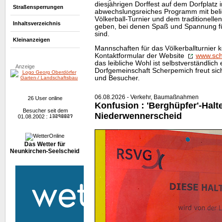
diesjährigen Dorffest auf dem Dorfplatz 
Straßensperrungen
abwechslungsreiches Programm mit bel
Völkerball-Turnier und dem traditionell
Inhaltsverzeichnis
geben, bei denen Spaß und Spannung für
sind.
Kleinanzeigen
Mannschaften für das Völkerballturnier 
Kontaktformular der
Website
www.sch
das leibliche Wohl ist selbstverständlich 
Anzeige
Dorfgemeinschaft Scherpemich freut sic
und Besucher.
06.08.2026 - Verkehr, Baumaßnahmen
26 User online
Konfusion : 'Berghüpfer'-Halte
Besucher seit dem
Niederwennerscheid
01.08.2002 :
Das Wetter für
Neunkirchen-Seelscheid