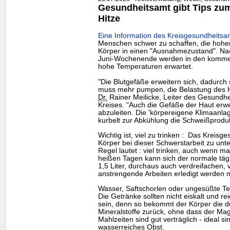
Gesundheitsamt gibt Tips zum 
Hitze
Eine Information des Kreisgesundheitsa
Menschen schwer zu schaffen, die hohe
Körper in einen "Ausnahmezustand". Nac
Juni-Wochenende werden in den komme
hohe Temperaturen erwartet.
"Die Blutgefäße erweitern sich, dadurch 
muss mehr pumpen, die Belastung des He
Dr.
Rainer Meilicke, Leiter des Gesundh
Kreises. "Auch die Gefäße der Haut erw
abzuleiten. Die 'körpereigene Klimaanla
kurbelt zur Abkühlung die Schweißproduk
Wichtig ist, viel zu trinken : Das Kreis
Körper bei dieser Schwerstarbeit zu unter
Regel lautet : viel trinken, auch wenn m
heißen Tagen kann sich der normale tägl
1,5 Liter, durchaus auch verdreifachen, 
anstrengende Arbeiten erledigt werden 
Wasser, Saftschorlen oder ungesüßte Te
Die Getränke sollten nicht eiskalt und 
sein, denn so bekommt der Körper die d
Mineralstoffe zurück, ohne dass der Magen
Mahlzeiten sind gut verträglich - ideal 
wasserreiches Obst.