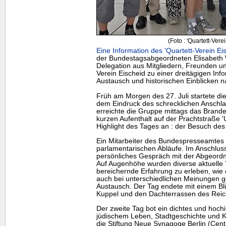
(Foto : 'Quartett-Vere
Eine Information des 'Quartett-Verein Ei
der Bundestagsabgeordneten Elisabeth W
Delegation aus Mitgliedern, Freunden u
Verein Eischeid zu einer dreitägigen Info
Austausch und historischen Einblicken na
Früh am Morgen des 27. Juli startete di
dem Eindruck des schrecklichen Anschlag
erreichte die Gruppe mittags das Brand
kurzen Aufenthalt auf der Prachtstraße 
Highlight
des Tages an : der Besuch de
Ein Mitarbeiter des Bundespresseamtes e
parlamentarischen Abläufe. Im Anschluss 
persönliches Gespräch mit der Abgeord
Auf Augenhöhe wurden diverse aktuelle 
bereichernde Erfahrung zu erleben, wie 
auch bei unterschiedlichen Meinungen ge
Austausch. Der Tag endete mit einem Bli
Kuppel und den Dachterrassen des Rei
Der zweite Tag bot ein dichtes und hoc
jüdischem Leben, Stadtgeschichte und 
die Stiftung Neue Synagoge Berlin (Cen