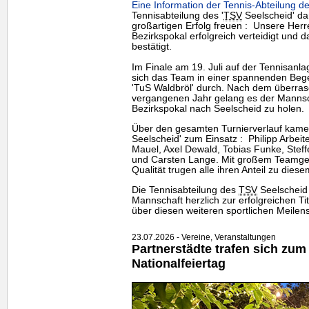
Eine Information der Tennis-Abteilung de
Tennisabteilung des '
TSV
Seelscheid' dar
großartigen Erfolg freuen : Unsere Her
Bezirkspokal erfolgreich verteidigt und d
bestätigt.
Im Finale am 19. Juli auf der Tennisanl
sich das
Team
in einer spannenden Beg
'TuS Waldbröl' durch. Nach dem überra
vergangenen Jahr gelang es der Mannsc
Bezirkspokal nach Seelscheid zu holen.
Über den gesamten Turnierverlauf kamen 
Seelscheid' zum Einsatz : Philipp Arbeite
Mauel, Axel Dewald, Tobias Funke, Steff
und Carsten Lange. Mit großem Teamgeis
Qualität trugen alle ihren Anteil zu diesem
Die Tennisabteilung des
TSV
Seelscheid 
Mannschaft herzlich zur erfolgreichen Tit
über diesen weiteren sportlichen Meilens
23.07.2026 - Vereine, Veranstaltungen
Partnerstädte trafen sich zum
Nationalfeiertag