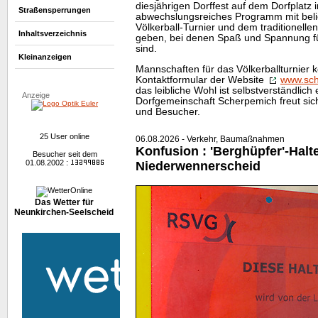
diesjährigen Dorffest auf dem Dorfplatz 
Straßensperrungen
abwechslungsreiches Programm mit bel
Völkerball-Turnier und dem traditionell
Inhaltsverzeichnis
geben, bei denen Spaß und Spannung für
sind.
Kleinanzeigen
Mannschaften für das Völkerballturnier 
Kontaktformular der
Website
www.sch
das leibliche Wohl ist selbstverständlich 
Anzeige
Dorfgemeinschaft Scherpemich freut sic
und Besucher.
25 User online
06.08.2026 - Verkehr, Baumaßnahmen
Konfusion : 'Berghüpfer'-Halte
Besucher seit dem
01.08.2002 :
Niederwennerscheid
Das Wetter für
Neunkirchen-Seelscheid