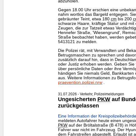
abzuholen.
Gegen 18.00 Uhr erschien eine unbeka
nahm wortlos das Bargeld entgegen. Sie 
gebräunter Teint, etwa 180
cm
bis 200
c
schwarze Haare, kräftige Statur und mit
Zeugen, die zur Tatzeit etwas Verdächti
Hennefer Straße, 'Wiesengrund', Remsc
Straße beobachtet haben, werden gebete
5413121 zu melden.
Die Polizei rät, mit Verwandten und Beka
Betrugsmaschen zu sprechen und davor z
zusätzlich darauf hin, dass in Deutschla
oder Justiz erhoben werden. Geben Sie t
über persönliche Daten oder ihre Vermö
händigen Sie niemals Geld, Bankkarte
aus. Weitere Informationen zu Betrugsf
praevention.polizei.nrw
.
31.07.2026 - Verkehr, Polizeimeldungen
Ungesicherten
PKW
auf Bund
zurückgelassen
Eine Information der Kreispolizeibehörde
meldeten Autofahrer heute einen ungesi
PKW
auf der Bröltalstraße (B 478) in Hö
Fahrer war nicht im Fahrzeug. Der Hyund
dem Fahrstreifen abgestellt. Erlaubt ist 