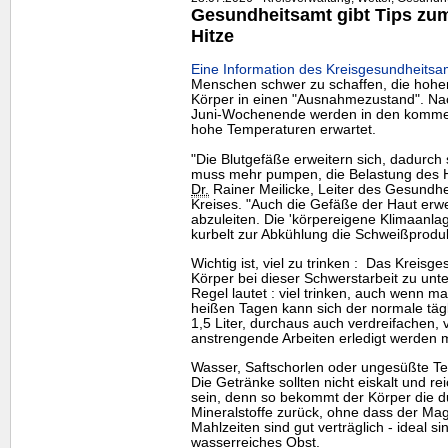
Gesundheitsamt gibt Tips zum 
Hitze
Eine Information des Kreisgesundheitsa
Menschen schwer zu schaffen, die hohe
Körper in einen "Ausnahmezustand". Nac
Juni-Wochenende werden in den komme
hohe Temperaturen erwartet.
"Die Blutgefäße erweitern sich, dadurch 
muss mehr pumpen, die Belastung des He
Dr.
Rainer Meilicke, Leiter des Gesundh
Kreises. "Auch die Gefäße der Haut erw
abzuleiten. Die 'körpereigene Klimaanla
kurbelt zur Abkühlung die Schweißproduk
Wichtig ist, viel zu trinken : Das Kreis
Körper bei dieser Schwerstarbeit zu unter
Regel lautet : viel trinken, auch wenn m
heißen Tagen kann sich der normale tägl
1,5 Liter, durchaus auch verdreifachen, 
anstrengende Arbeiten erledigt werden 
Wasser, Saftschorlen oder ungesüßte Te
Die Getränke sollten nicht eiskalt und 
sein, denn so bekommt der Körper die d
Mineralstoffe zurück, ohne dass der Magen
Mahlzeiten sind gut verträglich - ideal 
wasserreiches Obst.