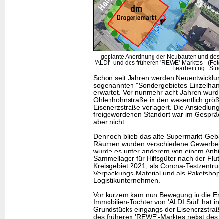
geplante Anordnung der Neubauten und des
'ALDI'- und des früheren 'REWE'-Marktes - (F
Bearbeitung : Stu
Schon seit Jahren werden Neuentwicklu
sogenannten "Sondergebietes Einzelhan
erwartet. Vor nunmehr acht Jahren wur
Ohlenhohnstraße in den wesentlich grö
Eisenerzstraße verlagert. Die Ansiedlu
freigewordenen Standort war im Gespräch
aber nicht.
Dennoch blieb das alte Supermarkt-Gebä
Räumen wurden verschiedene Gewerbebe
wurde es unter anderem von einem Anbie
Sammellager für Hilfsgüter nach der Flut
Kreisgebiet 2021, als Corona-Testzentr
Verpackungs-Material und als Paketshop
Logistikunternehmen.
Vor kurzem kam nun Bewegung in die Ent
Immobilien-Tochter von 'ALDI Süd' hat i
Grundstücks eingangs der Eisenerzstr
des früheren 'REWE'-Marktes nebst des