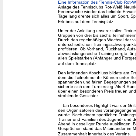
Eine Information des 'Tennis-Club Rot
Anlage des Tennisclubs Rot-Weiß Neunki
Ferienwoche wieder das beliebte Erwac
Tage lang drehte sich alles um Sport,
Erlebnis auf dem Tennisplatz.
Unter der Anleitung unserer tollen Traine
Gruppen von drei bis sechs Teilnehmerin
Durch den regelmäßigen Wechsel der vie
unterschiedlichen Trainingsschwerpunkte
profitieren. Ob Vorhand, Rückhand, Aufsc
abwechslungsreiche Training sorgte für 
allen Spielstärken (Anfänger und Fortge
auf dem Tennisplatz.
Den krönenden Abschluss bildete am Freit
dem die Teilnehmer ihr Können unter Bew
spannenden und fairen Begegnungen set
sicherte sich den Turniersieg. Als B-Run
über einen besonderen Preis freuen und 
strahlende Gesichter.
Ein besonderes
Highlight
war der Gril
den Organisatoren des vorangegangene
wurde. Nach einem sportlichen Trainingst
Trainer und Familien des Jugend- und
Abend in geselliger Runde ausklingen. B
Gesprächen stand das Miteinander im Mi
Zusammenhalt innerhalb des Vereins.