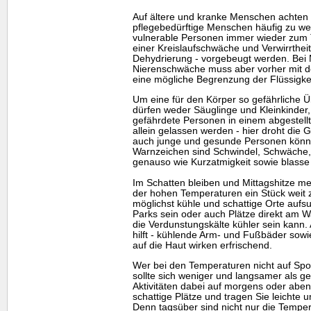
Auf ältere und kranke Menschen achten 
pflegebedürftige Menschen häufig zu wen
vulnerable Personen immer wieder zum 
einer Kreislaufschwäche und Verwirrthei
Dehydrierung - vorgebeugt werden. Bei
Nierenschwäche muss aber vorher mit d
eine mögliche Begrenzung der Flüssigkeit
Um eine für den Körper so gefährliche Ü
dürfen weder Säuglinge und Kleinkinder
gefährdete Personen in einem abgestell
allein gelassen werden - hier droht die 
auch junge und gesunde Personen können
Warnzeichen sind Schwindel, Schwäche,
genauso wie Kurzatmigkeit sowie blasse
Im Schatten bleiben und Mittagshitze 
der hohen Temperaturen ein Stück weit 
möglichst kühle und schattige Orte auf
Parks sein oder auch Plätze direkt am 
die Verdunstungskälte kühler sein kann
hilft - kühlende Arm- und Fußbäder sow
auf die Haut wirken erfrischend.
Wer bei den Temperaturen nicht auf Spor
sollte sich weniger und langsamer als 
Aktivitäten dabei auf morgens oder aben
schattige Plätze und tragen Sie leichte u
Denn tagsüber sind nicht nur die Tempe