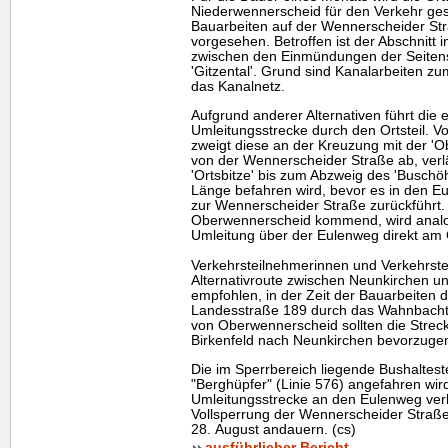
Niederwennerscheid für den Verkehr ges
Bauarbeiten auf der Wennerscheider Stra
vorgesehen. Betroffen ist der Abschnitt 
zwischen den Einmündungen der Seitens
'Gitzental'. Grund sind Kanalarbeiten z
das Kanalnetz.
Aufgrund anderer Alternativen führt die 
Umleitungsstrecke durch den Ortsteil.
zweigt diese an der Kreuzung mit der 'O
von der Wennerscheider Straße ab, verlä
'Ortsbitze' bis zum Abzweig des 'Buschöh
Länge befahren wird, bevor es in den E
zur Wennerscheider Straße zurückführt.
Oberwennerscheid kommend, wird analog 
Umleitung über der Eulenweg direkt am 
Verkehrsteilnehmerinnen und Verkehrstei
Alternativroute zwischen Neunkirchen un
empfohlen, in der Zeit der Bauarbeiten 
Landesstraße 189 durch das Wahnbacht
von Oberwennerscheid sollten die Stre
Birkenfeld nach Neunkirchen bevorzuge
Die im Sperrbereich liegende Bushalteste
"Berghüpfer" (Linie 576) angefahren wird
Umleitungsstrecke an den Eulenweg verl
Vollsperrung der Wennerscheider Straße
28. August andauern. (cs)
ausführlicher Bericht