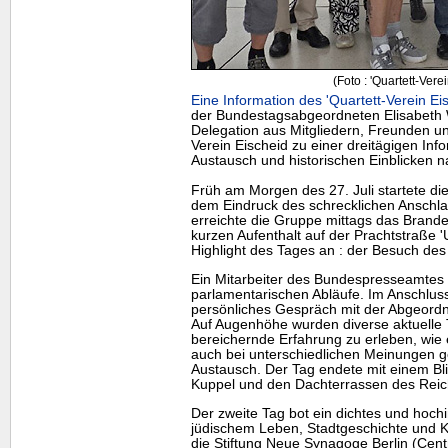
(Foto : 'Quartett-Vere
Eine Information des 'Quartett-Verein Ei
der Bundestagsabgeordneten Elisabeth W
Delegation aus Mitgliedern, Freunden u
Verein Eischeid zu einer dreitägigen Info
Austausch und historischen Einblicken na
Früh am Morgen des 27. Juli startete di
dem Eindruck des schrecklichen Anschlag
erreichte die Gruppe mittags das Brand
kurzen Aufenthalt auf der Prachtstraße 
Highlight
des Tages an : der Besuch de
Ein Mitarbeiter des Bundespresseamtes e
parlamentarischen Abläufe. Im Anschluss 
persönliches Gespräch mit der Abgeord
Auf Augenhöhe wurden diverse aktuelle 
bereichernde Erfahrung zu erleben, wie 
auch bei unterschiedlichen Meinungen ge
Austausch. Der Tag endete mit einem Bli
Kuppel und den Dachterrassen des Rei
Der zweite Tag bot ein dichtes und hoc
jüdischem Leben, Stadtgeschichte und 
die Stiftung Neue Synagoge Berlin (Cen