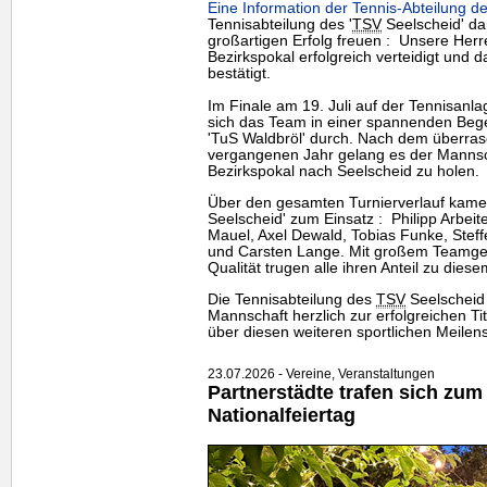
Eine Information der Tennis-Abteilung de
Tennisabteilung des '
TSV
Seelscheid' dar
großartigen Erfolg freuen : Unsere Her
Bezirkspokal erfolgreich verteidigt und d
bestätigt.
Im Finale am 19. Juli auf der Tennisanl
sich das
Team
in einer spannenden Beg
'TuS Waldbröl' durch. Nach dem überra
vergangenen Jahr gelang es der Mannsc
Bezirkspokal nach Seelscheid zu holen.
Über den gesamten Turnierverlauf kamen 
Seelscheid' zum Einsatz : Philipp Arbeite
Mauel, Axel Dewald, Tobias Funke, Steff
und Carsten Lange. Mit großem Teamgeis
Qualität trugen alle ihren Anteil zu diesem
Die Tennisabteilung des
TSV
Seelscheid 
Mannschaft herzlich zur erfolgreichen Tit
über diesen weiteren sportlichen Meilens
23.07.2026 - Vereine, Veranstaltungen
Partnerstädte trafen sich zum
Nationalfeiertag