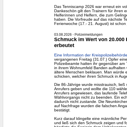
Das Tenniscamp 2026 war erneut ein voll
Dankeschön gilt den Trainern für ihren e
Helferinnen und Helfern, die zum Gelin
haben. Die Vorfreude auf das nächste Te
Ferienwoche (17.- 21. August) ist schon 
03.08.2026 - Polizeimeldungen
Schmuck im Wert von 20.000 
erbeutet
Eine Information der Kreispolizeibehörde
vergangenen Freitag (31.07.) Opfer eine
Polizeibeamte hatten ihr gegenüber am T
in ihrem Wohnumfeld Banden aufhalten 
ältere Menschen beklauen. Man würde ei
schicken, welcher ihren Schmuck in Au
Die 86-Jährige wurde misstrauisch, ließ
Anrufers geben und wollte die 110 wähle
Anrufers angewiesen, das laufende Tel
Wählvorgangs nicht zu beenden. Ein ech
dadurch nicht zustande. Die Neunkirchen
auf Nachfrage wurden die falschen Ang
bestätigt.
Kurz darauf klingelte eine männliche Pe
und ließ sich den Schmuck zeigen und fo