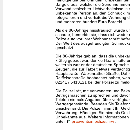
händigte die Seniorin dem Unbekannten 
Bargeld aus, welcher die Seriennummern
Vorwand schlechter Lichtverhältnisse i
unbekannte Person an, den Schmuck im 
fotografieren und verließ die Wohnung 
und mehreren hundert Euro Bargeld.
Als die 86-Jährige misstrauisch wurde u
schaute, bemerkte sie, dass sich weder
Polizeiauto vor ihrer Wohnanschrift befan
Der Wert des ausgehändigten Schmucks 
geschätzt.
Die 86-Jährige gab an, dass die unbeka
kräftig gebaut war, dunkle Haare hatte u
weiterhin war er der deutschen Sprache
Zeugen, die zur Tatzeit etwas Verdächti
Hauptstraße, Walzenrather Straße, Dahl
Raiffeisenstraße beobachtet haben, werd
02241 / 5413121 bei der Polizei zu meld
Die Polizei rät, mit Verwandten und Beka
Betrugsmaschen zu sprechen und davor
Telefon niemals Angaben über verfügba
Wertgegenstände. Beenden Sie Telefonge
unsicher sind. Die Polizei nimmt Ihr Gel
Verwahrung. Händigen Sie niemals Geld
Unbekannte aus. Weitere Informationen 
unter
praevention.polizei.nrw
.