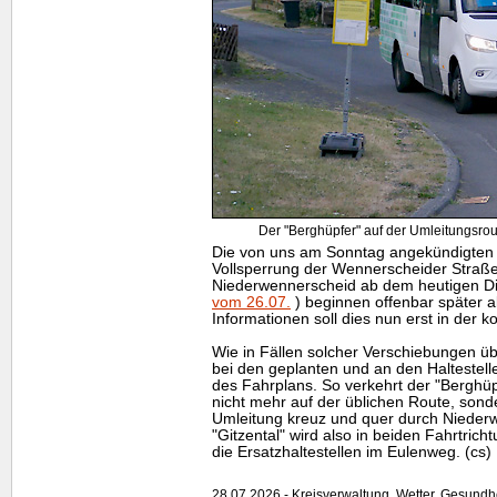
Der "Berghüpfer" auf der Umleitungsro
Die von uns am Sonntag angekündigten 
Vollsperrung der Wennerscheider Straße 
Niederwennerscheid ab dem heutigen D
vom 26.07.
) beginnen offenbar später a
Informationen soll dies nun erst in de
Wie in Fällen solcher Verschiebungen übli
bei den geplanten und an den Halteste
des Fahrplans. So verkehrt der "Berghüpf
nicht mehr auf der üblichen Route, sonde
Umleitung kreuz und quer durch Niederw
"Gitzental" wird also in beiden Fahrtrich
die Ersatzhaltestellen im Eulenweg. (cs)
28.07.2026 - Kreisverwaltung, Wetter, Gesundh