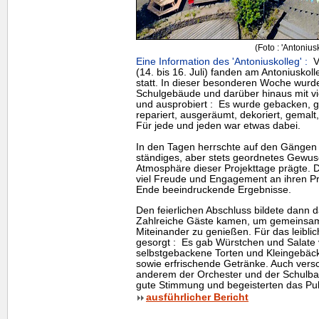
(Foto : 'Antonius
Eine Information des 'Antoniuskolleg' :
Vo
(14. bis 16. Juli) fanden am Antoniuskoll
statt. In dieser besonderen Woche wurde
Schulgebäude und darüber hinaus mit viel
und ausprobiert : Es wurde gebacken, g
repariert, ausgeräumt, dekoriert, gemalt,
Für jede und jeden war etwas dabei.
In den Tagen herrschte auf den Gängen e
ständiges, aber stets geordnetes Gewus
Atmosphäre dieser Projekttage prägte. D
viel Freude und Engagement an ihren Pr
Ende beeindruckende Ergebnisse.
Den feierlichen Abschluss bildete dann d
Zahlreiche Gäste kamen, um gemeinsam 
Miteinander zu genießen. Für das leibli
gesorgt : Es gab Würstchen und Salate
selbstgebackene Torten und Kleingebäck
sowie erfrischende Getränke. Auch vers
anderem der Orchester und der Schulband
gute Stimmung und begeisterten das Pub
ausführlicher Bericht