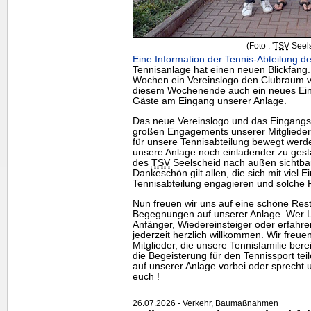
(Foto : '
TSV
Seels
Eine Information der Tennis-Abteilung de
Tennisanlage hat einen neuen Blickfang
Wochen ein Vereinslogo den Clubraum ve
diesem Wochenende auch ein neues Eing
Gäste am Eingang unserer Anlage.
Das neue Vereinslogo und das Eingangss
großen Engagements unserer Mitgliede
für unsere Tennisabteilung bewegt werde
unsere Anlage noch einladender zu gesta
des
TSV
Seelscheid nach außen sichtbar 
Dankeschön gilt allen, die sich mit viel E
Tennisabteilung engagieren und solche 
Nun freuen wir uns auf eine schöne Rests
Begegnungen auf unserer Anlage. Wer Lu
Anfänger, Wiedereinsteiger oder erfahrene
jederzeit herzlich willkommen. Wir freu
Mitglieder, die unsere Tennisfamilie be
die Begeisterung für den Tennissport te
auf unserer Anlage vorbei oder sprecht u
euch !
26.07.2026 - Verkehr, Baumaßnahmen