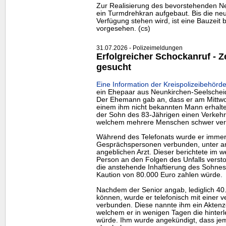
Zur Realisierung des bevorstehenden N
ein Turmdrehkran aufgebaut. Bis die neu
Verfügung stehen wird, ist eine Bauzeit 
vorgesehen. (cs)
31.07.2026 - Polizeimeldungen
Erfolgreicher Schockanruf -
gesucht
Eine Information der Kreispolizeibehörde
ein Ehepaar aus Neunkirchen-Seelschei
Der Ehemann gab an, dass er am Mittwo
einem ihm nicht bekannten Mann erhalte
der Sohn des 83-Jährigen einen Verkehrs
welchem mehrere Menschen schwer verl
Während des Telefonats wurde er immer
Gesprächspersonen verbunden, unter a
angeblichen Arzt. Dieser berichtete im w
Person an den Folgen des Unfalls verst
die anstehende Inhaftierung des Sohnes
Kaution von 80.000 Euro zahlen würde.
Nachdem der Senior angab, lediglich 40
können, wurde er telefonisch mit einer v
verbunden. Diese nannte ihm ein Aktenz
welchem er in wenigen Tagen die hinterl
würde. Ihm wurde angekündigt, dass j