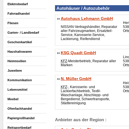
Elektrobedarf
Autohä
user
/ Autozubehör
Fahrradhandel
Autohaus Lehmann GmbH
Hen
Fliesen
NISSAN-Vertragshändler, Reparatur
538
aller Fahrzeugmarken, Ersatzteil-
Ort
Garten- / Landbedarf
Service, Karosserie-Service,
Lackierung, Reifendienst
Geschenkartikel
Haushaltswaren
KSG Quadt GmbH
Lin
KFZ
-Meisterbetrieb, Reparatur aller
538
Heimtexilien
Marken
Ort
Juweliere
N. Müller GmbH
Kommunikation
Hei
KFZ
-, Karosserie- und
538
Lebensmittel
Lackierfachbetrieb, Textil-
Orts
Waschanlage, Abschlepp- und
Bergedienst, Schwertransporte,
Moebel
Städtereinigung
Ofenfachhandel
Papiergroßhandel
Anbieter aus der Region :
Reitsportbedarf