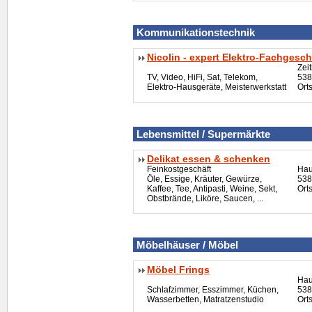
Kommunikationstechnik
Nicolin - expert Elektro-Fachgesch
Zei
TV, Video,
HiFi
, Sat, Telekom,
538
Elektro-Hausgeräte, Meisterwerkstatt
Ort
Lebensmittel / Supermärkte
Delikat essen & schenken
Feinkostgeschäft
Hau
Öle, Essige, Kräuter, Gewürze,
538
Kaffee, Tee, Antipasti, Weine, Sekt,
Ort
Obstbrände, Liköre, Saucen, ...
Möbelhä
user
/ Möbel
Möbel Frings
Hau
Schlafzimmer, Esszimmer, Küchen,
538
Wasserbetten, Matratzenstudio
Ort