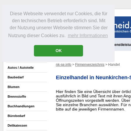
Diese Webseite verwendet nur Cookies, die für
den technischen Betrieb erforderlich sind. Mit
der Nutzung unserer Webseite stimmen Sie der
Nutzung dieser Cookies zu.
mehr Informationen
Aktuelles
Portrait
Freizeit
Gastronomie
Handel
Dienstleist
OK
nk-se.info
>
Firmenverzeichnis
> Handel
Autos / Autoteile
Einzelhandel in Neunkirchen
Baubedarf
Blumen
Hier finden Sie eine Übersicht über örtli
ausführlich in Bild und Text mit ihren A
Brennstoffe
Öffnungszeiten vorgestellt werden. Über
Sie einzelne Branchen auswählen. Für n
Buchhandlungen
bitte auf die jeweiligen Firmennamen.
Bürobedarf
Delikatessen