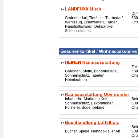
LANDFUXX Much
Dr.
-
Gartenbedarf, Tierfutter, Tierbedarf,
538
Werkzeug, Eisenwaren, Farben,
Ort
Haushaltswaren, Dekoartikel,
Schlüsseldienst
Geschenkartikel / Wohnaccessoires
HEINEN Raumausstattung
Zei
Gardinen, Stoffe, Bodenbeläge,
538
Sonnenschutz, Tapeten,
Ort
Heimtextilien
Raumausstattung Oberdörster
Inhaberin : Marianne Kolf
Sch
Sonnenschutz, Dekorationen,
538
Polsterei, Bodenbeläge
Ort
Buchhandlung Löffelholz
Sch
Bücher, Spiele, Nonbook aller Art
538
Ort