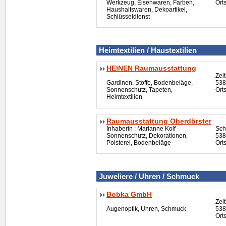
Werkzeug, Eisenwaren, Farben,
Ort
Haushaltswaren, Dekoartikel,
Schlüsseldienst
Heimtextilien / Haustextilien
HEINEN Raumausstattung
Zei
Gardinen, Stoffe, Bodenbeläge,
538
Sonnenschutz, Tapeten,
Ort
Heimtextilien
Raumausstattung Oberdörster
Inhaberin : Marianne Kolf
Sch
Sonnenschutz, Dekorationen,
538
Polsterei, Bodenbeläge
Ort
Juweliere / Uhren / Schmuck
Bobka GmbH
Zei
Augenoptik, Uhren, Schmuck
538
Ort