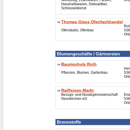
Haushaltswaren, Dekoartikel,
Schlüsseldienst
Thomas Glass Ofenfachhandel
Roß
Ofenstudio, Ofenbau
538
Ort
Blumengeschäfte / Gärtnereien
Baumschule Roth
Hen
Pflanzen, Blumen, Gartenbau
538
Ort
Raiffeisen-Markt
Bezugs- und Absatzgenossenschaft
Eis
Neunkirchen eG
538
Ort
Brennstoffe