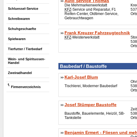
Auto Service Thomas
Die Mehrmarkenwerkstatt
Kre
Schluessel-Service
KFZ
-Service und Reparatur, F1
537
Reifen-Center,
Oldtimer
-Service,
Ort
Gebrauchtwagen
Schreibwaren
Schuhgeschaefte
Frank Kreuzer Fahrzeugtechnik
KFZ
-Meisterwerkstatt
Sto
Spielwaren
538
Ort
Tierfutter / Tierbedarf
Wein- und Spirituosen-
Handel
Baubedarf / Baustoffe
Zweiradhandel
Karl-Josef Blum
Ohm
Tischlerei, Moderner Baubedarf
538
Firmenverzeichnis
Ort
Josef Stümper Baustoffe
Zei
Baustoffe, Bauelemente, Heizöl, SB-
538
Tankstelle
Orts
Benjamin Ermert - Fliesen und meh
Gut