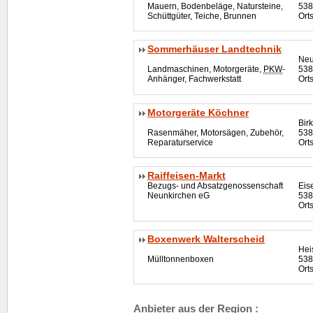
Mauern, Bodenbeläge, Natursteine,
538
Schüttgüter, Teiche, Brunnen
Orts
Sommerhäuser Landtechnik
Neu
Landmaschinen, Motorgeräte,
PKW
-
538
Anhänger, Fachwerkstatt
Ort
Motorgeräte Köchner
Bir
Rasenmäher, Motorsägen, Zubehör,
538
Reparaturservice
Ort
Raiffeisen-Markt
Bezugs- und Absatzgenossenschaft
Eis
Neunkirchen eG
538
Ort
Boxenwerk Walterscheid
Hei
Mülltonnenboxen
538
Orts
Anbieter aus der Region :