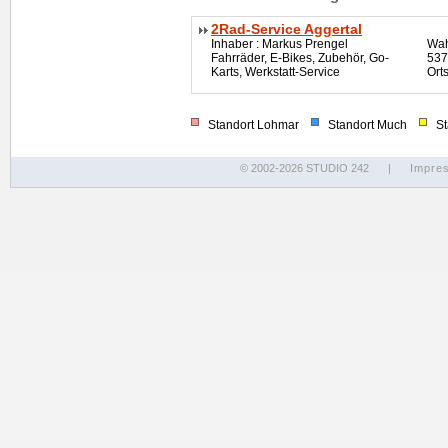
2Rad-Service Aggertal
Inhaber : Markus Prengel
Wah
Fahrräder, E-Bikes, Zubehör, Go-
537
Karts, Werkstatt-Service
Ort
Standort Lohmar
Standort Much
Sta
© 2002-2026 STUDIO 242
|
Impre