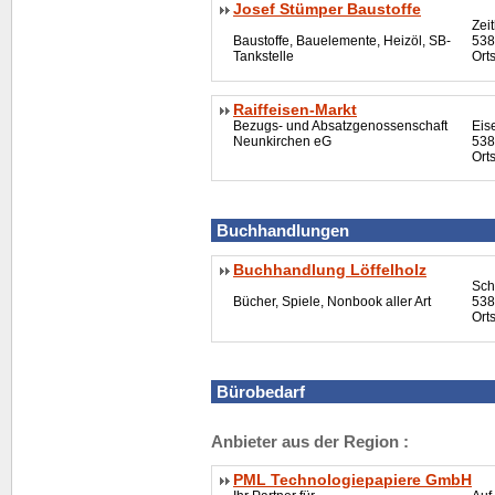
Josef Stümper Baustoffe
Zei
Baustoffe, Bauelemente, Heizöl, SB-
538
Tankstelle
Orts
Raiffeisen-Markt
Bezugs- und Absatzgenossenschaft
Eis
Neunkirchen eG
538
Ort
Buchhandlungen
Buchhandlung Löffelholz
Sch
Bücher, Spiele, Nonbook aller Art
538
Ort
Bürobedarf
Anbieter aus der Region :
PML Technologiepapiere GmbH