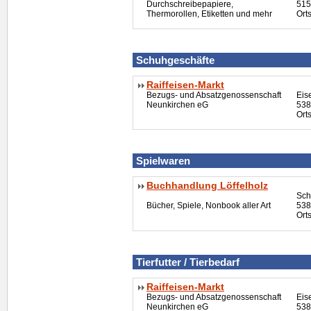
Durchschreibepapiere,
515
Thermorollen, Etiketten und mehr
Ort
Schuhgeschäfte
Raiffeisen-Markt
Bezugs- und Absatzgenossenschaft
Eis
Neunkirchen eG
538
Ort
Spielwaren
Buchhandlung Löffelholz
Sch
Bücher, Spiele, Nonbook aller Art
538
Ort
Tierfutter / Tierbedarf
Raiffeisen-Markt
Bezugs- und Absatzgenossenschaft
Eis
Neunkirchen eG
538