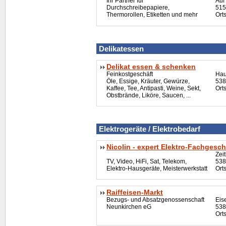
Ihr Partner für
Auf
Durchschreibepapiere,
515
Thermorollen, Etiketten und mehr
Ort
Delikatessen
Delikat essen & schenken
Feinkostgeschäft
Hau
Öle, Essige, Kräuter, Gewürze,
538
Kaffee, Tee, Antipasti, Weine, Sekt,
Ort
Obstbrände, Liköre, Saucen, ...
Elektrogeräte / Elektrobedarf
Nicolin - expert Elektro-Fachgesch
Zei
TV, Video,
HiFi
, Sat, Telekom,
538
Elektro-Hausgeräte, Meisterwerkstatt
Ort
Raiffeisen-Markt
Bezugs- und Absatzgenossenschaft
Eis
Neunkirchen eG
538
Ort