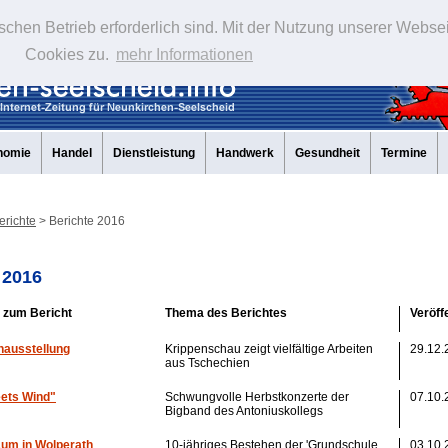
schen Betrieb erforderlich sind. Mit der Nutzung unserer Webse
Cookies zu.
mehr Informationen
nomie
Handel
Dienstleistung
Handwerk
Gesundheit
Termine
erichte
> Berichte 2016
 2016
k zum Bericht
Thema des Berichtes
Veröff
nausstellung
Krippenschau zeigt vielfältige Arbeiten
29.12.
aus Tschechien
ets Wind"
Schwungvolle Herbstkonzerte der
07.10.
Bigband des Antoniuskollegs
äum in Wolperath
10-jähriges Bestehen der 'Grundschule
03.10.