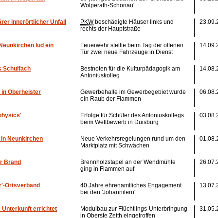
Wolperath-Schönau'
rer innerörtlicher Unfall
PKW
beschädigte Häuser links und
23.09.
rechts der Hauptstraße
Neunkirchen lud ein
Feuerwehr stellte beim Tag der offenen
14.09.
Tür zwei neue Fahrzeuge in Dienst
s Schulfach
Bestnoten für die Kulturpädagogik am
14.08.
Antoniuskolleg
in Oberheister
Gewerbehalle im Gewerbegebiet wurde
06.08.
ein Raub der Flammen
physics'
Erfolge für Schüler des Antoniuskollegs
03.08.
beim Wettbewerb in Duisburg
 in Neunkirchen
Neue Verkehrsregelungen rund um den
01.08.
Marktplatz mit Schwächen
er Brand
Brennholzstapel an der Wendmühle
26.07.
ging in Flammen auf
r'-Ortsverband
40 Jahre ehrenamtliches Engagement
13.07.
bei den 'Johannitern'
Unterkunft errichtet
Modulbau zur Flüchtlings-Unterbringung
31.05.
in Oberste Zeith eingetroffen