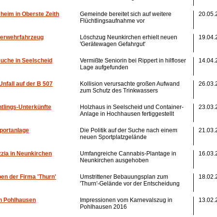
sheim in Oberste Zeith
Gemeinde bereitet sich auf weitere
20.05.
Flüchtlingsaufnahme vor
erwehrfahrzeug
Löschzug Neunkirchen erhielt neuen
19.04.
'Gerätewagen Gefahrgut'
uche in Seelscheid
Vermißte Seniorin bei Rippert in hilfloser
14.04.
Lage aufgefunden
nfall auf der B 507
Kollision verursachte großen Aufwand
26.03.
zum Schutz des Trinkwassers
tlings-Unterkünfte
Holzhaus in Seelscheid und Container-
23.03.
Anlage in Hochhausen fertiggestellt
portanlage
Die Politik auf der Suche nach einem
21.03.
neuen Sportplatzgelände
zzia in Neunkirchen
Umfangreiche Cannabis-Plantage in
16.03.
Neunkirchen ausgehoben
en der Firma 'Thurn'
Umstrittener Bebauungsplan zum
18.02.
'Thurn'-Gelände vor der Entscheidung
in Pohlhausen
Impressionen vom Karnevalszug in
13.02.
Pohlhausen 2016