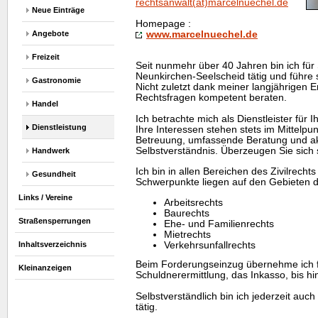
rechtsanwalt(at)marcelnuechel.de
Neue Einträge
Homepage
:
www.marcelnuechel.de
Angebote
Freizeit
Seit nunmehr über 40 Jahren bin ich für 
Neunkirchen-Seelscheid tätig und führe s
Gastronomie
Nicht zuletzt dank meiner langjährigen Er
Rechtsfragen kompetent beraten.
Handel
Ich betrachte mich als Dienstleister für 
Dienstleistung
Ihre Interessen stehen stets im Mittelpu
Betreuung, umfassende Beratung und akt
Selbstverständnis. Überzeugen Sie sich 
Handwerk
Ich bin in allen Bereichen des Zivilrechts
Gesundheit
Schwerpunkte liegen auf den Gebieten d
Links / Vereine
Arbeitsrechts
Baurechts
Straßensperrungen
Ehe- und Familienrechts
Mietrechts
Inhaltsverzeichnis
Verkehrsunfallrechts
Beim Forderungseinzug übernehme ich für
Kleinanzeigen
Schuldnerermittlung, das Inkasso, bis hin
Selbstverständlich bin ich jederzeit auch
tätig.