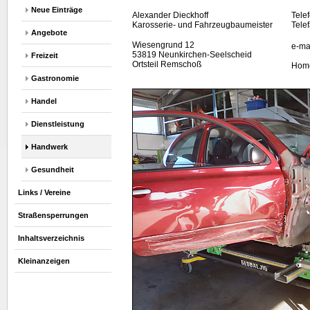
Neue Einträge
Alexander Dieckhoff
Tele
Karosserie- und Fahrzeugbaumeister
Tele
Angebote
Wiesengrund 12
e-ma
53819 Neunkirchen-Seelscheid
Freizeit
Ortsteil Remschoß
Hom
Gastronomie
Handel
Dienstleistung
Handwerk
Gesundheit
Links / Vereine
Straßensperrungen
Inhaltsverzeichnis
Kleinanzeigen