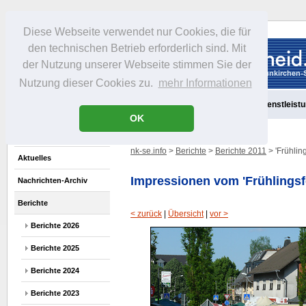
Diese Webseite verwendet nur Cookies, die für
den technischen Betrieb erforderlich sind. Mit
der Nutzung unserer Webseite stimmen Sie der
Nutzung dieser Cookies zu.
mehr Informationen
Aktuelles
Portrait
Freizeit
Gastronomie
Handel
Dienstleist
OK
nk-se.info
>
Berichte
>
Berichte 2011
> 'Frühlin
Aktuelles
Impressionen vom 'Frühlingsf
Nachrichten-Archiv
Berichte
< zurück
|
Übersicht
|
vor >
Berichte 2026
Berichte 2025
Berichte 2024
Berichte 2023