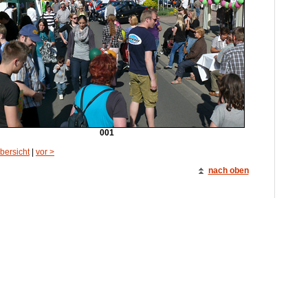
001
bersicht
|
vor >
nach oben