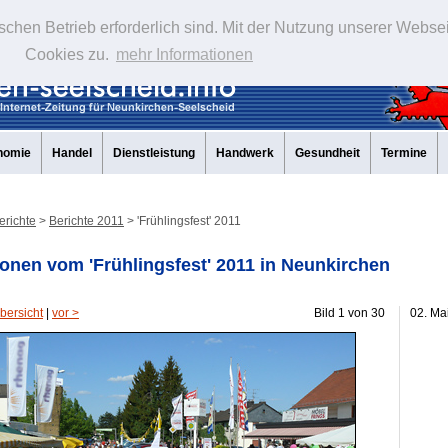
schen Betrieb erforderlich sind. Mit der Nutzung unserer Webse
Cookies zu.
mehr Informationen
nomie
Handel
Dienstleistung
Handwerk
Gesundheit
Termine
erichte
>
Berichte 2011
> 'Frühlingsfest' 2011
onen vom 'Frühlingsfest' 2011 in Neunkirchen
bersicht
|
vor >
Bild 1 von 30
02. Ma